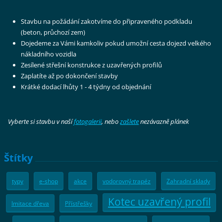
Stavbu na požádání zakotvíme do připraveného podkladu
(beton, průchozí zem)
Dojedeme za Vámi kamkoliv pokud umožní cesta dojezd velkého
nákladního vozidla
Zesílené střešní konstrukce z uzavřených profilů
Zaplatíte až po dokončení stavby
Krátké dodací lhůty 1 - 4 týdny od objednání
Vyberte si stavbu v naší
fotogalerii
, nebo
zašlete
nezávazně plánek
Štítky
typy
e-shop
akce
vodorovný trapéz
Zahradní sklady
Kotec uzavřený profil
Imitace dřeva
Přístřešky