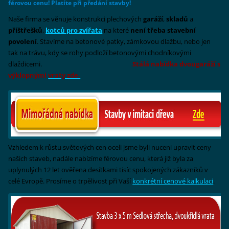
férovou cenu! Platíte při předání stavby!
Naše firma se věnuje konstrukci plechových
garáží
,
skladů
a
příštřešků
,
kotců pro zvířata
na které
není třeba stavební
povolení
. Stavíme na betonové patky, zámkovou dlažbu, nebo jen
tak na trávu, kdy se rohy podloží betonovými chodníkovými
dlaždicemi.
Stálá nabídka dvougaráží s
výklopnými
vraty zde.
Vzhledem k růstu světových cen oceli jsme byli nuceni upravit ceny
našich staveb, nadále nabízíme férovou cenu, která již byla za
uplynulých 12 let ověřena desítkami tisíc spokojených zákazníků v
celé Evropě. Prosíme o trpělivost při Vaší
konkrétní cenové kalkulaci
.