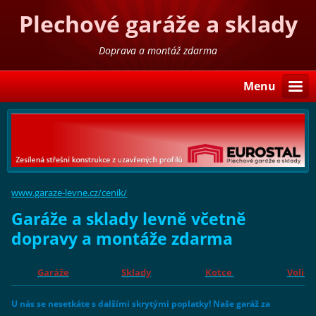
Plechové garáže a sklady
Doprava a montáž zdarma
Menu
www.garaze-levne.cz/cenik/
Garáže a sklady levně včetně
dopravy a montáže zdarma
Garáže
Sklady
Kotce
Voliér
U nás se nesetkáte s dalšími skrytými poplatky! Naše garáž za