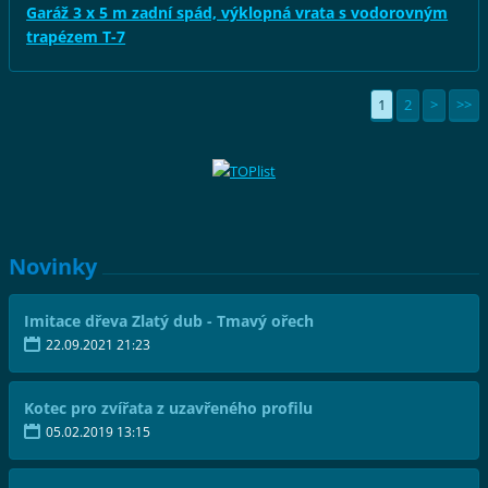
Garáž 3 x 5 m zadní spád, výklopná vrata s vodorovným
trapézem T-7
1
2
>
>>
Novinky
Imitace dřeva Zlatý dub - Tmavý ořech
22.09.2021 21:23
Kotec pro zvířata z uzavřeného profilu
05.02.2019 13:15