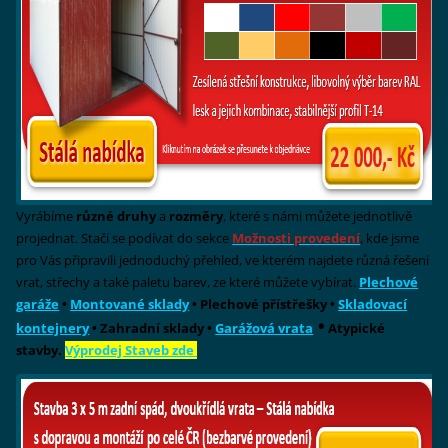
Vyrábíme
různé druhy
a
rozměry
, které s námi můžete jednotlivě
projednat. Stačí se podívat do sekce
Možnosti provedení
, kde jsme
pro Vás připravili jednoduchý přehled, ve kterém najdete různá řešení
vrat, střechy a také paletu barev, ze které můžete vybírat.
Plechové
garáže
•
Montované sklady
• Plechové přístřešky •
Skladovací
•
kontejnery
• Zahradní sklady •
Garážová vrata
Atypické
stavby.
Výprodej Staveb zde