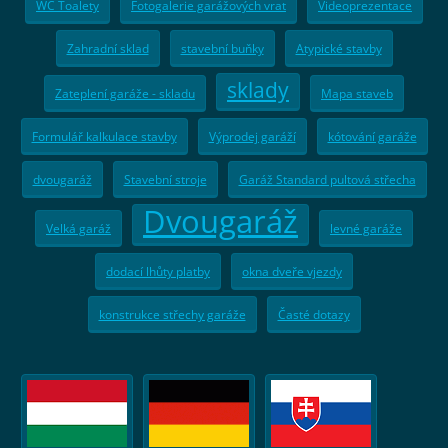
WC Toalety
Fotogalerie garážových vrat
Videoprezentace
Zahradní sklad
stavební buňky
Atypické stavby
sklady
Zateplení garáže - skladu
Mapa staveb
Formulář kalkulace stavby
Výprodej garáží
kótování garáže
dvougaráž
Stavební stroje
Garáž Standard pultová střecha
Dvougaráž
Velká garáž
levné garáže
dodací lhůty platby
okna dveře vjezdy
konstrukce střechy garáže
Časté dotazy