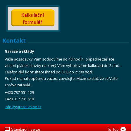
Kontakt
Garáže a sklady
Vaše požadavky Vám zodpovíme do 48 hodin, případně zašlete
vlastní plánek stavby na který Vám vyhotovíme kalkulaci do 3 dnů.
Telefonická konzultace ihned od 8:00 do 21:00 hod.
Pokud nemáte zpětnou vazbu, zavolejte. Může se stát, že se Vaše
zpráva zatoulá.
+420 737 551 129
+420 317 701 610
info@gar
aze-levn
e.cz
Standardní verze
To Top