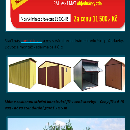
Stačí nás
kontaktovat
a my s Vámi projednáme konkrétní požadavky.
Dovoz a montáž - zdarma celá ČR!
Máme zesílenou střešní konstrukci již v ceně stavby! Ceny již od 15
90
0,- Kč
za standardní garáž 3 x 5 m