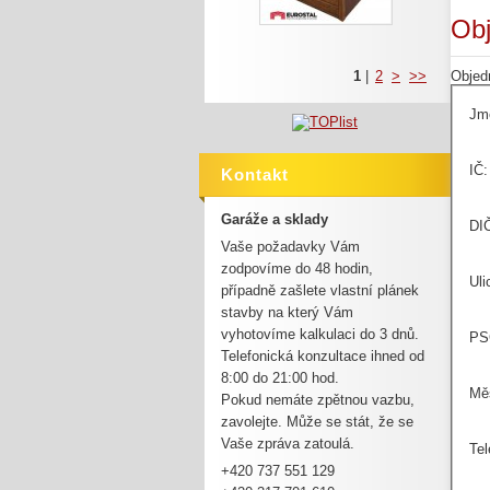
Obj
1
|
2
>
>>
Objed
Jmé
IČ:
Kontakt
Garáže a sklady
DIČ
Vaše požadavky Vám
zodpovíme do 48 hodin,
Uli
případně zašlete vlastní plánek
stavby na který Vám
vyhotovíme kalkulaci do 3 dnů.
PS
Telefonická konzultace ihned od
8:00 do 21:00 hod.
Mě
Pokud nemáte zpětnou vazbu,
zavolejte. Může se stát, že se
Vaše zpráva zatoulá.
Tel
+420 737 551 129