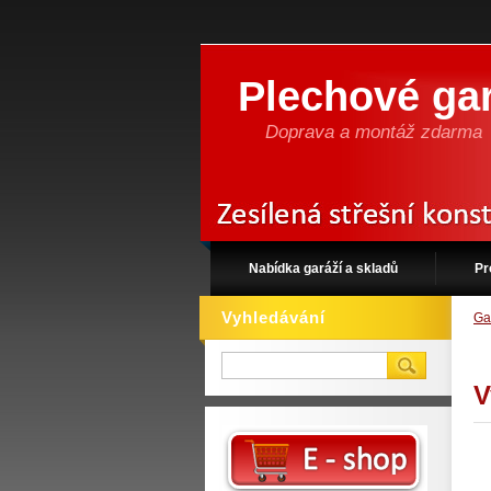
Plechové gar
Doprava a montáž zdarma
Nabídka garáží a skladů
Pr
Vyhledávání
Ga
V