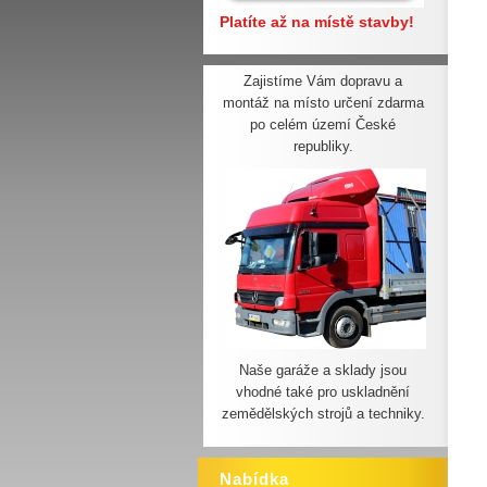
Platíte až na místě stavby!
Zajistíme Vám dopravu a
montáž na místo určení zdarma
po celém území České
republiky.
Naše garáže a sklady jsou
vhodné také pro uskladnění
zemědělských strojů a techniky.
Nabídka