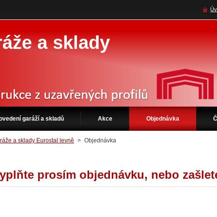
Úv
áže a sklady
ovedení garáží a skladů
Akce
Objednávka
Č
ráže a sklady Eurostal levně
>
Objednávka
yplňte prosím objednávku, nebo zašlet