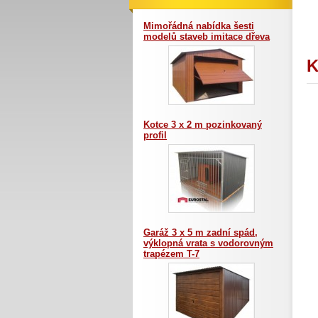
Mimořádná nabídka šesti
modelů staveb imitace dřeva
K
Kotce 3 x 2 m pozinkovaný
profil
Garáž 3 x 5 m zadní spád,
výklopná vrata s vodorovným
trapézem T-7