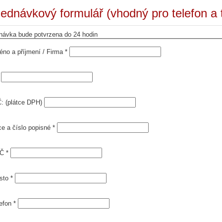
ednávkový formulář (vhodný pro telefon a t
návka bude potvrzena do 24 hodin
no a příjmení / Firma *
: (plátce DPH)
ce a číslo popisné *
Č *
sto *
efon *