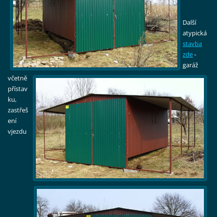
Další
atypická
stavba
zde
-
garáž
včetně
přístav
ku,
zastřeš
ení
vjezdu