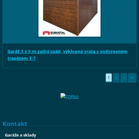
Garáž 3 x 5 m zadní spád, výklopná vrata s vodorovným
trapézem T-7
1
2
>
>>
Kontakt
Garáže a sklady