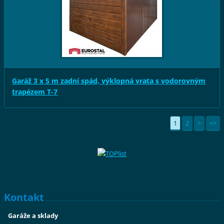
Garáž 3 x 5 m zadní spád, výklopná vrata s vodorovným
trapézem T-7
1
2
>
>>
Kontakt
Garáže a sklady