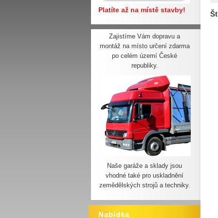
Platíte až na místě stavby!
Št
Zajistíme Vám dopravu a
montáž na místo určení zdarma
po celém území České
republiky.
Naše garáže a sklady jsou
vhodné také pro uskladnění
zemědělských strojů a techniky.
Nabídka