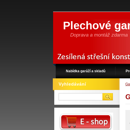
Plechové gar
Doprava a montáž zdarma
Nabídka garáží a skladů
Pr
Vyhledávání
Ga
G