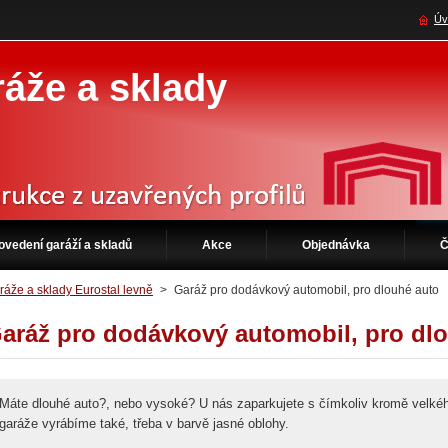
Úv
áže a sklady
ovedení garáží a skladů
Akce
Objednávka
Č
ráže a sklady Eurostal levně
>
Garáž pro dodávkový automobil, pro dlouhé auto
aráž pro dodávkový automobil, pro dl
Máte dlouhé auto?, nebo vysoké? U nás zaparkujete s čímkoliv kromě velkého
garáže vyrábíme také, třeba v barvě jasné oblohy.