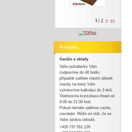
1
|
2
>
>>
Kontakt
Garáže a sklady
Vaše požadavky Vám
zodpovíme do 48 hodin,
případně zašlete vlastní plánek
stavby na který Vám
vyhotovíme kalkulaci do 3 dnů.
Telefonická konzultace ihned od
8:00 do 21:00 hod.
Pokud nemáte zpětnou vazbu,
zavolejte. Může se stát, že se
Vaše zpráva zatoulá.
+420 737 551 129