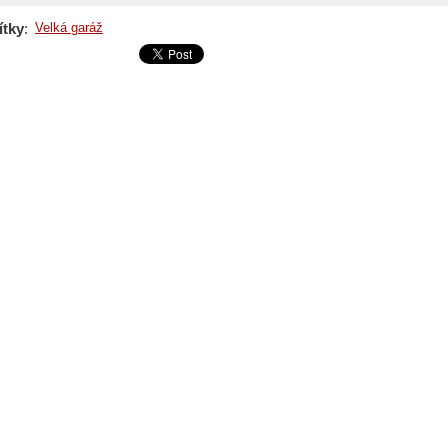
ítky
:
Velká garáž